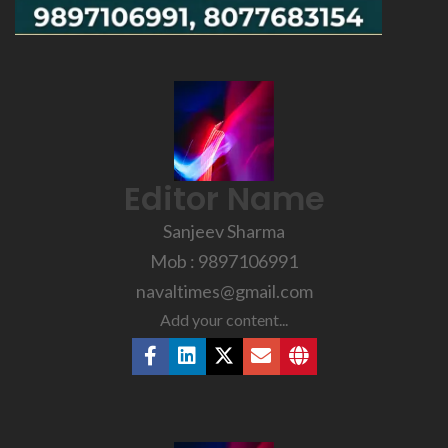
Editor Name
Sanjeev Sharma
Mob : 9897106991
navaltimes@gmail.com
Add your content...