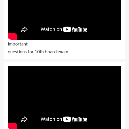
important
questions for 10th board exam