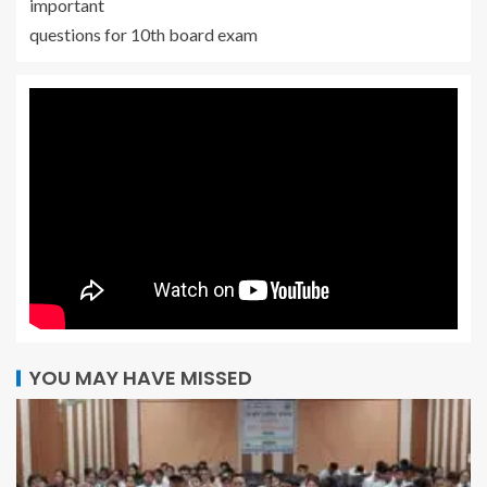
important
questions for 10th board exam
YOU MAY HAVE MISSED