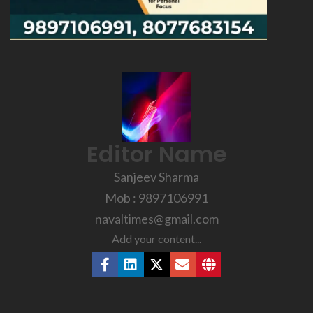
Editor Name
Sanjeev Sharma
Mob : 9897106991
navaltimes@gmail.com
Add your content...