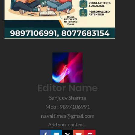
Editor Name
Sanjeev Sharma
Mob : 9897106991
navaltimes@gmail.com
Add your content...