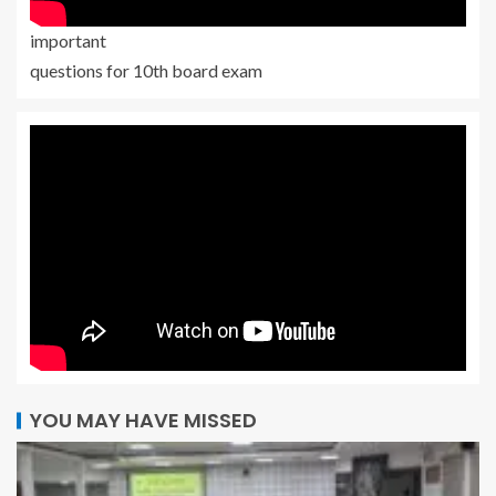
important
questions for 10th board exam
YOU MAY HAVE MISSED