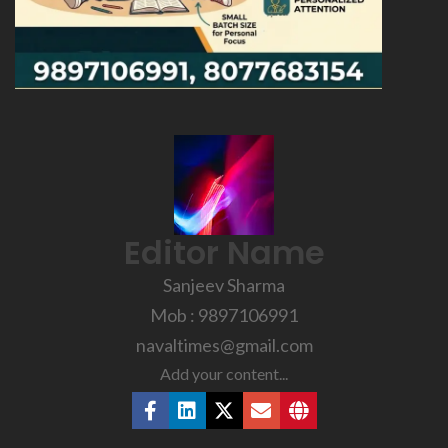
Editor Name
Sanjeev Sharma
Mob : 9897106991
navaltimes@gmail.com
Add your content...