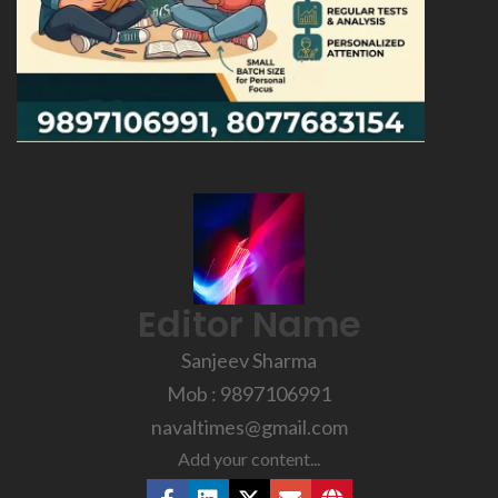
Editor Name
Sanjeev Sharma
Mob : 9897106991
navaltimes@gmail.com
Add your content...