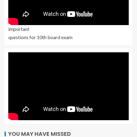
important
questions for 10th board exam
YOU MAY HAVE MISSED