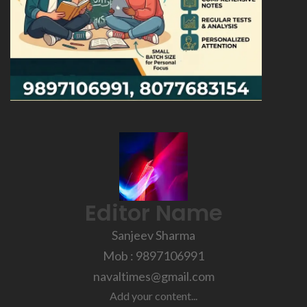
Editor Name
Sanjeev Sharma
Mob : 9897106991
navaltimes@gmail.com
Add your content...