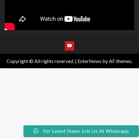
Copyright © All rights reserved.
|
EnterNews
by AF themes.
Join Us At Whatsapp For Latest News
For Latest News Join Us At Whatsapp