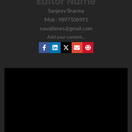
Editor Name
Sanjeev Sharma
Mob : 9897106991
navaltimes@gmail.com
Add your content...