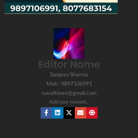
Editor Name
Sanjeev Sharma
Mob : 9897106991
navaltimes@gmail.com
Add your content...