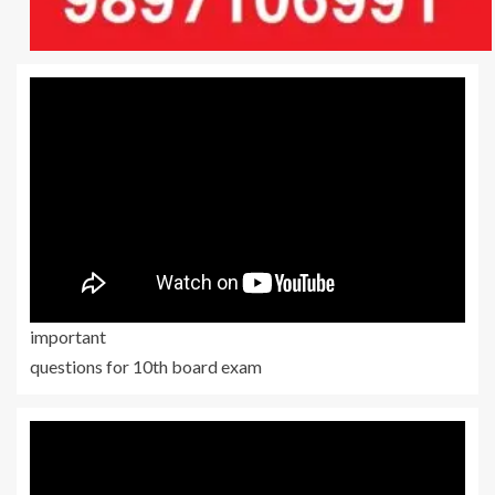
important
questions for 10th board exam