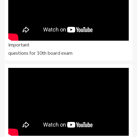
important
questions for 10th board exam