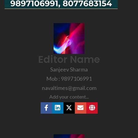
Editor Name
Sanjeev Sharma
Mob : 9897106991
navaltimes@gmail.com
Add your content...