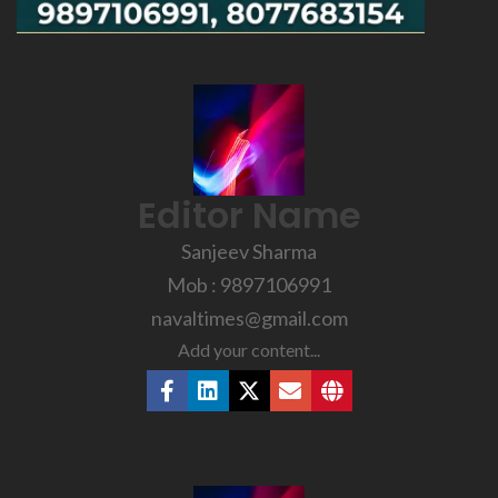
Editor Name
Sanjeev Sharma
Mob : 9897106991
navaltimes@gmail.com
Add your content...