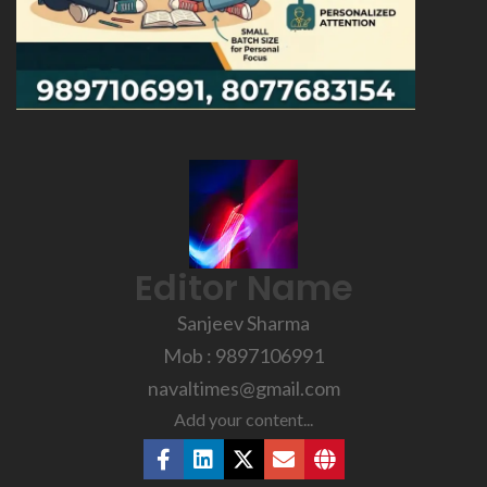
Editor Name
Sanjeev Sharma
Mob : 9897106991
navaltimes@gmail.com
Add your content...