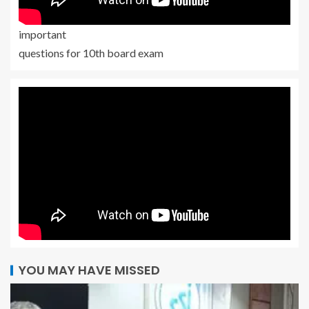
important
questions for 10th board exam
YOU MAY HAVE MISSED