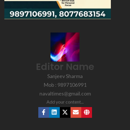
Editor Name
Sanjeev Sharma
Mob : 9897106991
navaltimes@gmail.com
Add your content...