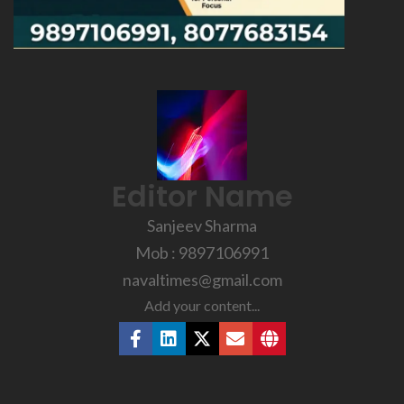
Editor Name
Sanjeev Sharma
Mob : 9897106991
navaltimes@gmail.com
Add your content...