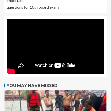
important
questions for 10th board exam
YOU MAY HAVE MISSED