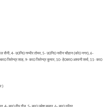
पाल सैनी, 4- उ0नि0 गम्भीर तोमर, 5- उ0नि0 नवीन चौहान (को0 नगर), 6-
 जितेन्द्र शाह, 9- का0 जितेन्द्र कुमार, 10- हे0का0 अश्वनी शर्मा, 11- का0
र )
ावत ,4- का0 दीप गौड ,5- का0 उमेश कुमार ,6- का0 नरेंद्र