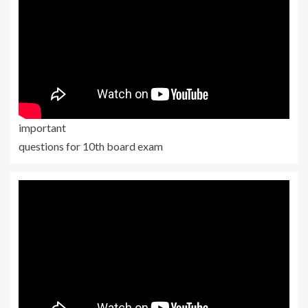
important
questions for 10th board exam